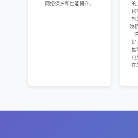
网络保护和性能提升。
的
松
您
隐私
好
智
电
在